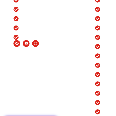
Testimonials
Ortho H
Insurance
Ortho H
FAQ’s
Ortho H
Careers
Ortho H
Ortho H
Ortho H
Robotic
Robotic
Robotic
Robotic
Robotic
Robotic