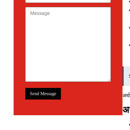
अर्
अर