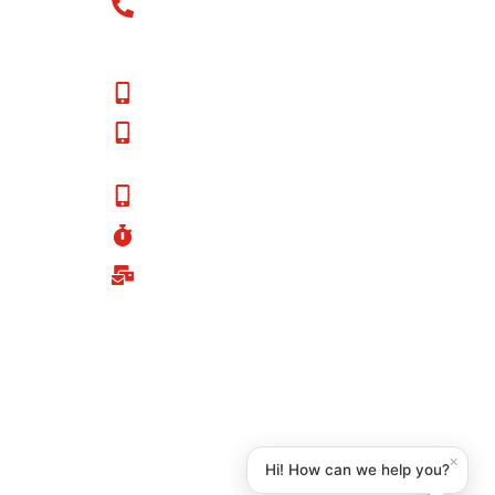
Old Patients Call at: Old Patients:+91-
98147-48877 New Patients:+91-99150-
iana
48877
New Patients Call at: +91-99150-48877
24*7 Emergency Service: 96463-48877,
99151-48877
24*7 Ambulance Service 96463-48877
24 Hours A Day, 7 Days A Week
kalyanhospitalhelpline@gmail.com
×
Hi! How can we help you?