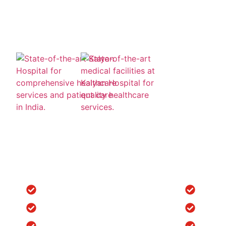
Quick Links
Locatio
Home
Orthope
Clinic Tour
Spine S
Blog
Knee Re