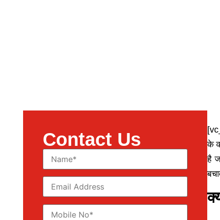
[vc
Contact Us
के 
है 
बचा
क्