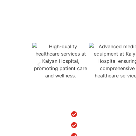
Empaneled for ESIC and 
ns
Treatments
dic Hospital in Srinagar
ACL/PCL Arthroscopy Surger
urgery in Jammu & Kashmir
Arthritis Treatment in Punjab
placement in Srinagar
Arthroscopy