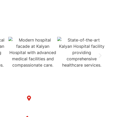
Cashless Insurance Treatment
Get in Touch with us
y
B-6/1153, Taj Ganj, Div. no. 3 Chowk,
Samrala Road, Ludhiana
(Punjab)-141008 India