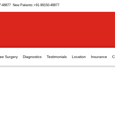
7-48877 New Patients:+91-99150-48877
ee Surgery
Diagnostics
Testimonials
Location
Insurance
C
ण और घरेलू उपचार ?