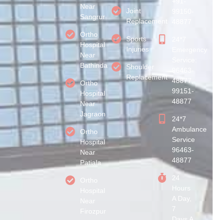
+91-
Near
Joint
99150-
Sangrur
Replacement
48877
Ortho
Sports
24*7
Hospital
Injuries
Emergency
Near
Service:
Bathinda
Shoulder
96463-
Replacement
48877,
Ortho
99151-
Hospital
48877
Near
Jagraon
24*7
Ambulance
Ortho
Service
Hospital
96463-
Near
48877
Patiala
24
Ortho
Hours
Hospital
A Day,
Near
7
Firozpur
Days A