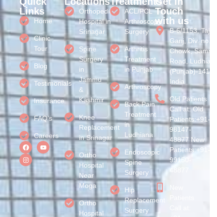
Quick
Locations
Treatments
Get in
Links
Touch
Orthopedic
ACL/PCL
with us
Home
Hospital in
Arthroscopy
B-6/1153, Taj
Srinagar
Surgery
Clinic
Ganj, Div. no. 3
Tour
Spine
Arthritis
Chowk, Samral
Surgery
Treatment
Road, Ludhian
Blog
in
in Punjab
(Punjab)-1410
Jammu
India
Testimonials
Arthroscopy
&
Old Patients
Kashmir
Insurance
Back Pain
Call at: Old
Treatment
Knee
FAQ’s
Patients:+91-
in
Replacement
98147-
Ludhiana
Careers
in Srinagar
48877 New
Patients:+91-
Endoscopic
Ortho
99150-
Spine
Hospital
48877
Surgery
Near
Moga
New
Hip
Patients
Replacement
Ortho
Call at:
Surgery
Hospital