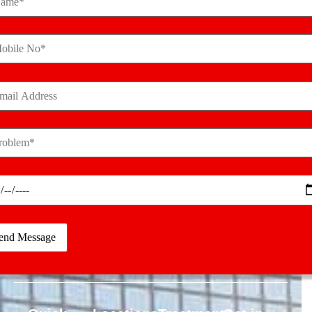
उनका नाम कुलवंत सिंह है और वह लुधियाना शहर के रहने वाले है | पिछले
चार-पांच से वह घुटनों के दर्द की समस्या से गुजर रहे थे, कई डॉक्टर और
[…]
Empaneled
for ESIC and
Cashless
Insurance
Treatment