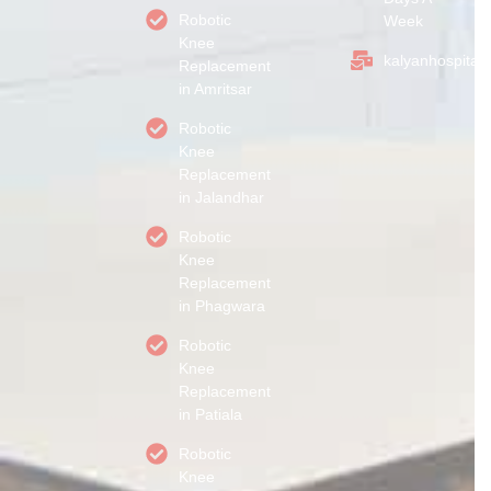
Robotic
Week
Knee
kalyanhospital
Replacement
in Amritsar
Robotic
Knee
Replacement
in Jalandhar
Robotic
Knee
Replacement
in Phagwara
Robotic
Knee
Replacement
in Patiala
Robotic
Knee