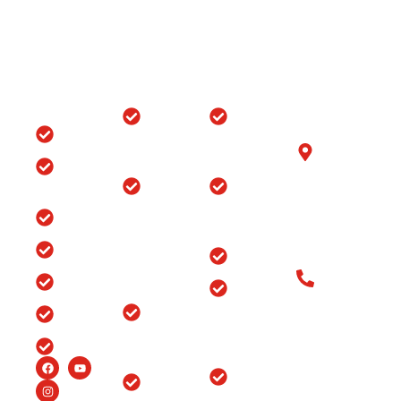
Quick
Locations
Treatments
Get in
Links
Touch
Orthopedic
ACL/PCL
with us
Home
Hospital in
Arthroscopy
B-6/1153, Taj
Srinagar
Surgery
Clinic
Ganj, Div. no.
Tour
Spine
Arthritis
Chowk, Samr
Surgery
Treatment
Road, Ludhia
Blog
in
in Punjab
(Punjab)-141
Jammu
India
Testimonials
Arthroscopy
&
Old Patients
Kashmir
Insurance
Back Pain
Call at: Old
Treatment
Knee
FAQ’s
Patients:+91-
in
Replacement
98147-
Ludhiana
Careers
in Srinagar
48877 New
Patients:+91-
Endoscopic
Ortho
99150-
Spine